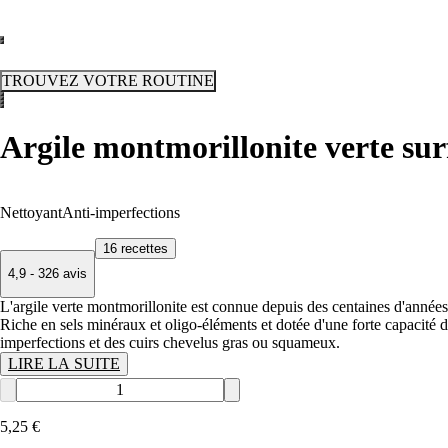
TROUVEZ VOTRE ROUTINE
Argile montmorillonite verte sur
Nettoyant
Anti-imperfections
16 recettes
4,9 - 326 avis
L'argile verte montmorillonite est connue depuis des centaines d'années 
Riche en sels minéraux et oligo-éléments et dotée d'une forte capacité d'
imperfections et des cuirs chevelus gras ou squameux.
LIRE LA SUITE
5
,
25
€