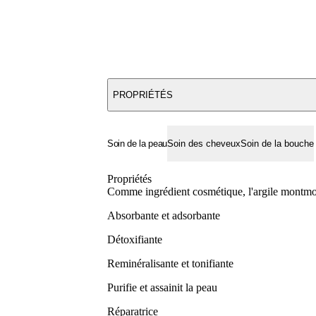
PROPRIÉTÉS
Soin de la peau
Soin des cheveux
Soin de la bouche
Propriétés
Comme ingrédient cosmétique, l'argile montmoril
Absorbante
et
adsorbante
Détoxifiante
Reminéralisante
et tonifiante
Purifie
et assainit la peau
Réparatrice