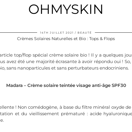
OHMYSKIN
14TH JUILLET 2021
BEAUTÉ
Crèmes Solaires Naturelles et Bio : Tops & Flops
rticle top/flop spécial crème solaire bio ! Il y a quelques jo
vous avez été une majorité écrasante à avoir répondu oui ! So,
bio, sans nanoparticules et sans perturbateurs endocriniens.
Madara – Crème solaire teintée visage anti-âge SPF30
llente ! Non comédogène, à base du filtre minéral oxyde de 
ation et du vieillissement prématuré : acide hyaluroniqu
le.