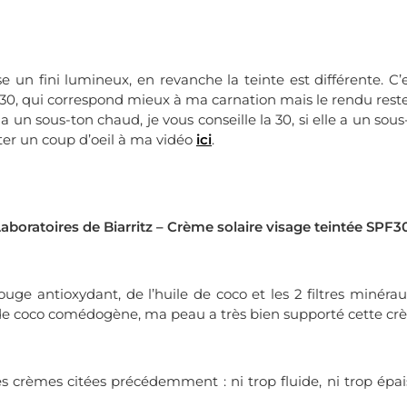
 un fini lumineux, en revanche la teinte est différente. C’e
PF30, qui correspond mieux à ma carnation mais le rendu res
a un sous-ton chaud, je vous conseille la 30, si elle a un sous-
eter un coup d’oeil à ma vidéo
ici
.
aboratoires de Biarritz – Crème solaire visage teintée SPF
ouge antioxydant, de l’huile de coco et les 2 filtres minéra
 de coco comédogène, ma peau a très bien supporté cette crè
es crèmes citées précédemment : ni trop fluide, ni trop épais