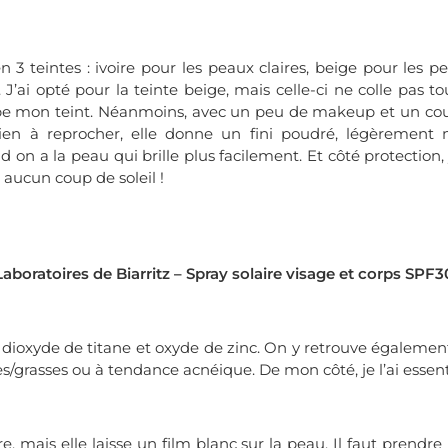
n 3 teintes : ivoire pour les peaux claires, beige pour les
’ai opté pour la teinte beige, mais celle-ci ne colle pas tou
mbe mon teint. Néanmoins, avec un peu de makeup et un cou
rien à reprocher, elle donne un fini poudré, légèrement 
 on a la peau qui brille plus facilement. Et côté protection,
 aucun coup de soleil !
Laboratoires de Biarritz – Spray solaire visage et corps SPF3
x : dioxyde de titane et oxyde de zinc. On y retrouve également
grasses ou à tendance acnéique. De mon côté, je l’ai essent
ère, mais elle laisse un film blanc sur la peau. Il faut prend