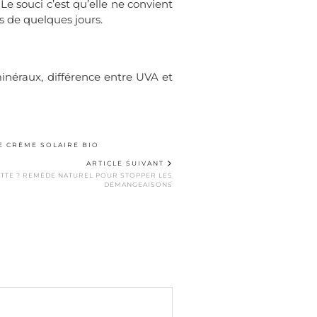
Le souci c’est qu’elle ne convient
us de quelques jours.
 minéraux, différence entre UVA et
E CRÈME SOLAIRE BIO
ARTICLE SUIVANT
ATTE ? REMÈDE NATUREL POUR STOPPER LES
DÉMANGEAISONS