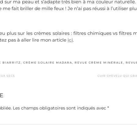
fond sur ma peau et s’adapte très bien à ma couleur naturelle. 
e fait briller de mille feux ! Je n’ai pas réussi à l’utiliser pl
u plus sur les crèmes solaires : filtres chimiques vs filtres
ez pas à aller lire mon article
ici
.
 BIARRITZ
,
CRÈME SOLAIRE MADARA
,
REVUE CRÈME MINÉRALE
,
REVU
EUX SECS
CUIR CHEVELU QUI GR
E
bliée.
Les champs obligatoires sont indiqués avec
*