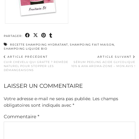
PARTAGER:
RECETTE SHAMPOING HYDRATANT
,
SHAMPOING FAIT MAISON
,
SHAMPOING LIQUIDE BIO
ARTICLE PRÉCÉDENT
ARTICLE SUIVANT
CUIR CHEVELU QUI GRATTE ? REMÈDE
SÉRUM PEELING ACIDE GLYCOLIQUE
NATUREL POUR STOPPER LES
10% & AHA AROMA-ZONE – MON AVIS !
DÉMANGEAISONS
LAISSER UN COMMENTAIRE
Votre adresse e-mail ne sera pas publiée.
Les champs
obligatoires sont indiqués avec
*
Commentaire
*