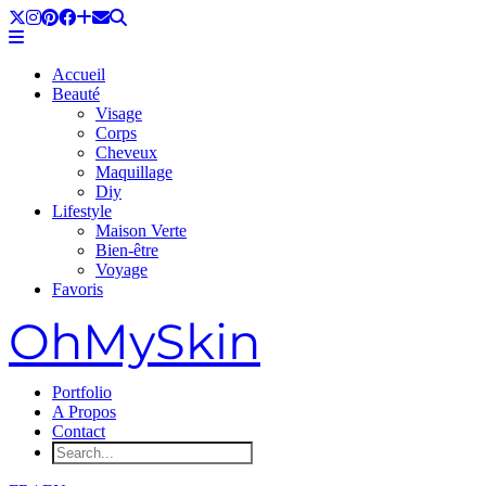
Accueil
Beauté
Visage
Corps
Cheveux
Maquillage
Diy
Lifestyle
Maison Verte
Bien-être
Voyage
Favoris
OhMySkin
Portfolio
A Propos
Contact