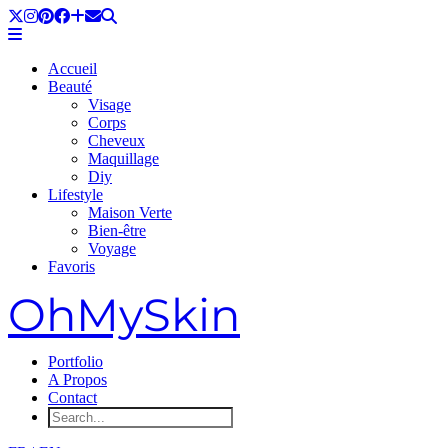
Accueil
Beauté
Visage
Corps
Cheveux
Maquillage
Diy
Lifestyle
Maison Verte
Bien-être
Voyage
Favoris
OhMySkin
Portfolio
A Propos
Contact