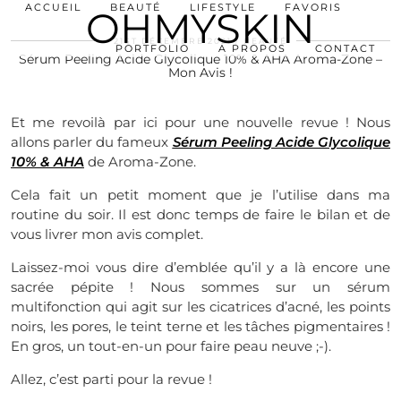
ACCUEIL
BEAUTÉ
LIFESTYLE
FAVORIS
OHMYSKIN
21ST DÉCEMBRE 2021
BEAUTÉ
PORTFOLIO
A PROPOS
CONTACT
Sérum Peeling Acide Glycolique 10% & AHA Aroma-Zone –
Mon Avis !
Et me revoilà par ici pour une nouvelle revue ! Nous
allons parler du fameux
Sérum Peeling Acide Glycolique
10% & AHA
de Aroma-Zone.
Cela fait un petit moment que je l’utilise dans ma
routine du soir. Il est donc temps de faire le bilan et de
vous livrer mon avis complet.
Laissez-moi vous dire d’emblée qu’il y a là encore une
sacrée pépite ! Nous sommes sur un sérum
multifonction qui agit sur les cicatrices d’acné, les points
noirs, les pores, le teint terne et les tâches pigmentaires !
En gros, un tout-en-un pour faire peau neuve ;-).
Allez, c’est parti pour la revue !