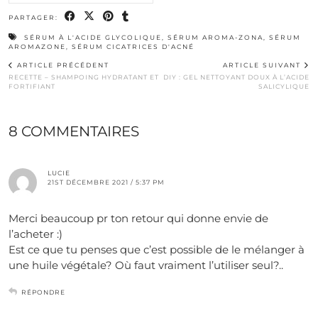
PARTAGER:
SÉRUM À L'ACIDE GLYCOLIQUE
,
SÉRUM AROMA-ZONA
,
SÉRUM
AROMAZONE
,
SÉRUM CICATRICES D'ACNÉ
ARTICLE PRÉCÉDENT
ARTICLE SUIVANT
RECETTE – SHAMPOING HYDRATANT ET
DIY : GEL NETTOYANT DOUX À L’ACIDE
FORTIFIANT
SALICYLIQUE
8 COMMENTAIRES
LUCIE
21ST DÉCEMBRE 2021 / 5:37 PM
Merci beaucoup pr ton retour qui donne envie de
l’acheter :)
Est ce que tu penses que c’est possible de le mélanger à
une huile végétale? Où faut vraiment l’utiliser seul?..
RÉPONDRE