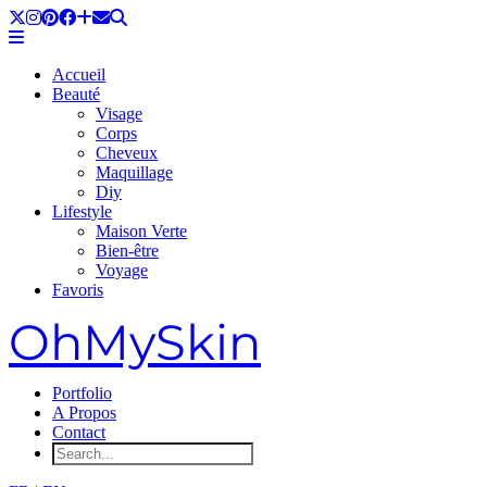
Accueil
Beauté
Visage
Corps
Cheveux
Maquillage
Diy
Lifestyle
Maison Verte
Bien-être
Voyage
Favoris
OhMySkin
Portfolio
A Propos
Contact