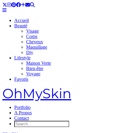
Accueil
Beauté
Visage
Corps
Cheveux
Maquillage
Diy
Lifestyle
Maison Verte
Bien-être
Voyage
Favoris
OhMySkin
Portfolio
A Propos
Contact