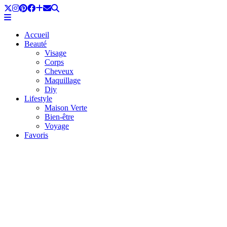
Accueil
Beauté
Visage
Corps
Cheveux
Maquillage
Diy
Lifestyle
Maison Verte
Bien-être
Voyage
Favoris