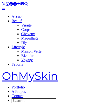
Accueil
Beauté
Visage
Corps
Cheveux
Maquillage
Diy
Lifestyle
Maison Verte
Bien-être
Voyage
Favoris
OhMySkin
Portfolio
A Propos
Contact