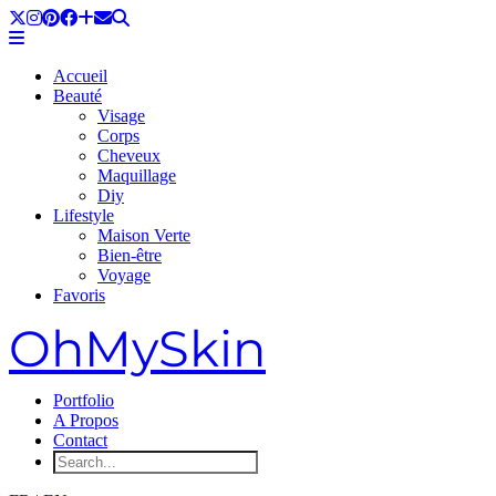
Accueil
Beauté
Visage
Corps
Cheveux
Maquillage
Diy
Lifestyle
Maison Verte
Bien-être
Voyage
Favoris
OhMySkin
Portfolio
A Propos
Contact