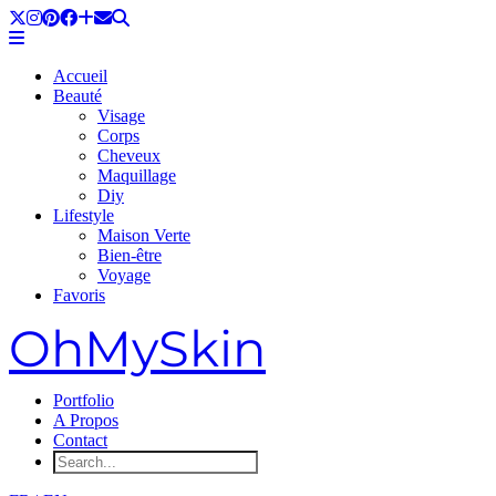
Accueil
Beauté
Visage
Corps
Cheveux
Maquillage
Diy
Lifestyle
Maison Verte
Bien-être
Voyage
Favoris
OhMySkin
Portfolio
A Propos
Contact