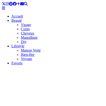
Accueil
Beauté
Visage
Corps
Cheveux
Maquillage
Diy
Lifestyle
Maison Verte
Bien-être
Voyage
Favoris