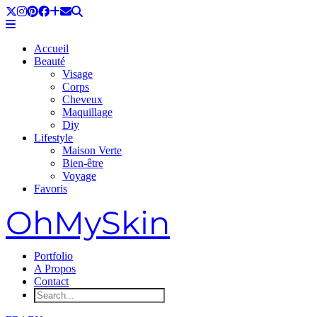
Accueil
Beauté
Visage
Corps
Cheveux
Maquillage
Diy
Lifestyle
Maison Verte
Bien-être
Voyage
Favoris
OhMySkin
Portfolio
A Propos
Contact