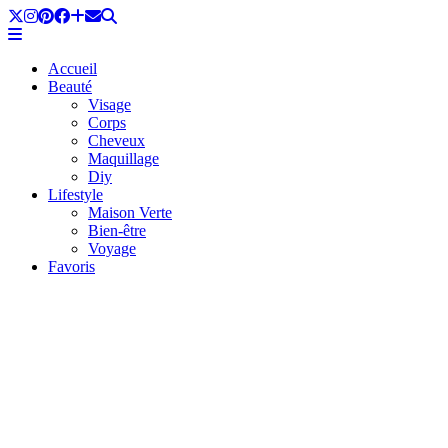
Accueil
Beauté
Visage
Corps
Cheveux
Maquillage
Diy
Lifestyle
Maison Verte
Bien-être
Voyage
Favoris