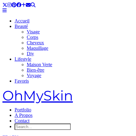
Accueil
Beauté
Visage
Corps
Cheveux
Maquillage
Diy
Lifestyle
Maison Verte
Bien-être
Voyage
Favoris
OhMySkin
Portfolio
A Propos
Contact