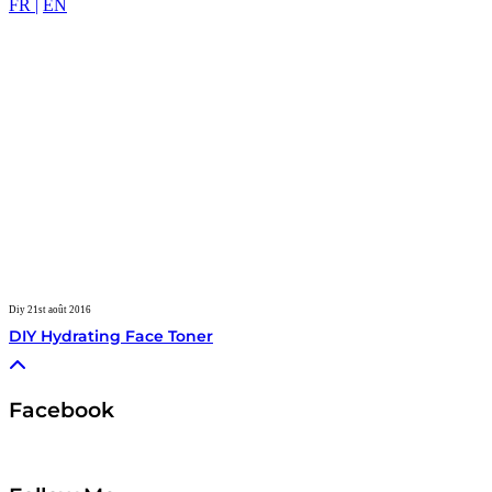
FR |
EN
Diy
21st août 2016
DIY Hydrating Face Toner
Facebook