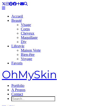
Accueil
Beauté
Visage
Corps
Cheveux
Maquillage
Diy
Lifestyle
Maison Verte
Bien-être
Voyage
Favoris
OhMySkin
Portfolio
A Propos
Contact