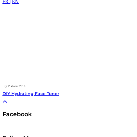
FR |
EN
Diy
21st août 2016
DIY Hydrating Face Toner
Facebook