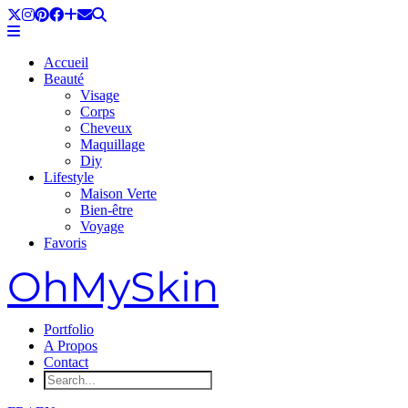
Accueil
Beauté
Visage
Corps
Cheveux
Maquillage
Diy
Lifestyle
Maison Verte
Bien-être
Voyage
Favoris
OhMySkin
Portfolio
A Propos
Contact