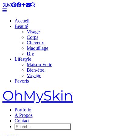
Accueil
Beauté
Visage
Corps
Cheveux
Maquillage
Diy
Lifestyle
Maison Verte
Bien-être
Voyage
Favoris
OhMySkin
Portfolio
A Propos
Contact