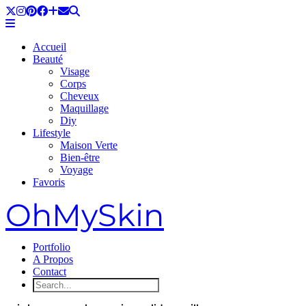
Accueil
Beauté
Visage
Corps
Cheveux
Maquillage
Diy
Lifestyle
Maison Verte
Bien-être
Voyage
Favoris
OhMySkin
Portfolio
A Propos
Contact