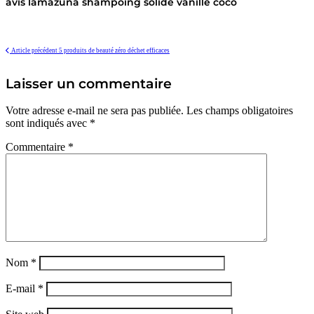
avis lamazuna shampoing solide vanille coco
Article précédent
5 produits de beauté zéro déchet efficaces
Laisser un commentaire
Votre adresse e-mail ne sera pas publiée.
Les champs obligatoires
sont indiqués avec
*
Commentaire
*
Nom
*
E-mail
*