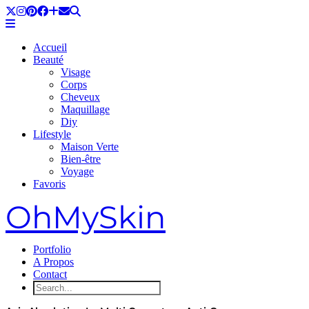
Accueil
Beauté
Visage
Corps
Cheveux
Maquillage
Diy
Lifestyle
Maison Verte
Bien-être
Voyage
Favoris
OhMySkin
Portfolio
A Propos
Contact