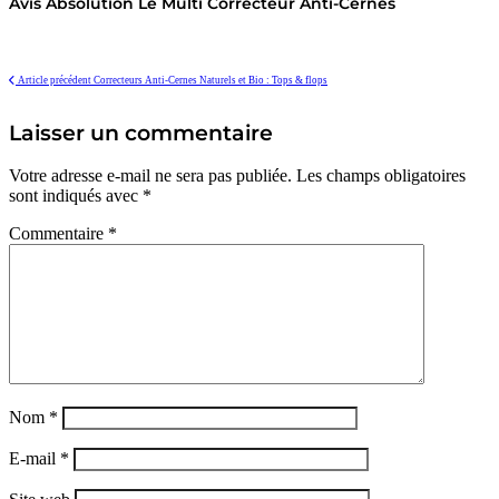
Avis Absolution Le Multi Correcteur Anti-Cernes
Article précédent
Correcteurs Anti-Cernes Naturels et Bio : Tops & flops
Laisser un commentaire
Votre adresse e-mail ne sera pas publiée.
Les champs obligatoires
sont indiqués avec
*
Commentaire
*
Nom
*
E-mail
*