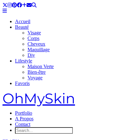
Accueil
Beauté
Visage
Corps
Cheveux
Maquillage
Diy
Lifestyle
Maison Verte
Bien-être
Voyage
Favoris
OhMySkin
Portfolio
A Propos
Contact