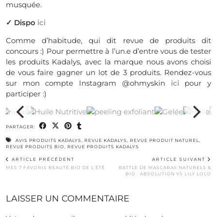
musquée.
✓ Dispo
ici
Comme d’habitude, qui dit revue de produits dit
concours :) Pour permettre à l’un.e d’entre vous de tester
les produits Kadalys, avec la marque nous avons choisi
de vous faire gagner un lot de 3 produits. Rendez-vous
sur mon compte Instagram @ohmyskin
ici
pour y
participer :)
PARTAGER:
AVIS PRODUITS KADALYS
,
REVUE KADALYS
,
REVUE PRODUIT NATUREL
,
REVUE PRODUITS BIO
,
REVUE PRODUITS KADALYS
ARTICLE PRÉCÉDENT
ARTICLE SUIVANT
MES 7 FAVORIS BEAUTÉ BIO DE L’ÉTÉ
BATTLE DE MASCARAS NATURELS &
BIO : ABSOLUTION VS LILY LOLO
LAISSER UN COMMENTAIRE