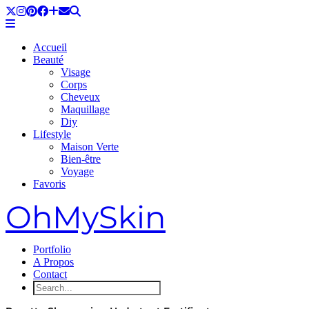
Accueil
Beauté
Visage
Corps
Cheveux
Maquillage
Diy
Lifestyle
Maison Verte
Bien-être
Voyage
Favoris
OhMySkin
Portfolio
A Propos
Contact