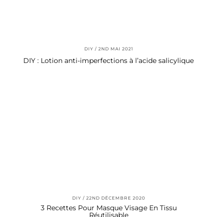
DIY
2ND MAI 2021
DIY : Lotion anti-imperfections à l’acide salicylique
DIY
22ND DÉCEMBRE 2020
3 Recettes Pour Masque Visage En Tissu
Réutilisable