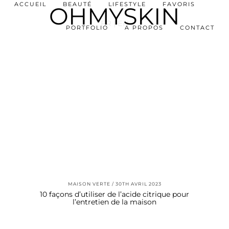
ACCUEIL
BEAUTÉ
LIFESTYLE
FAVORIS
OHMYSKIN
FR |
EN
PORTFOLIO
A PROPOS
CONTACT
MAISON VERTE
30TH AVRIL 2023
10 façons d’utiliser de l’acide citrique pour
l’entretien de la maison