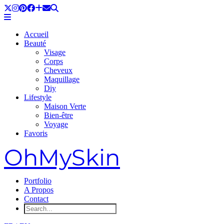
Accueil
Beauté
Visage
Corps
Cheveux
Maquillage
Diy
Lifestyle
Maison Verte
Bien-être
Voyage
Favoris
OhMySkin
Portfolio
A Propos
Contact