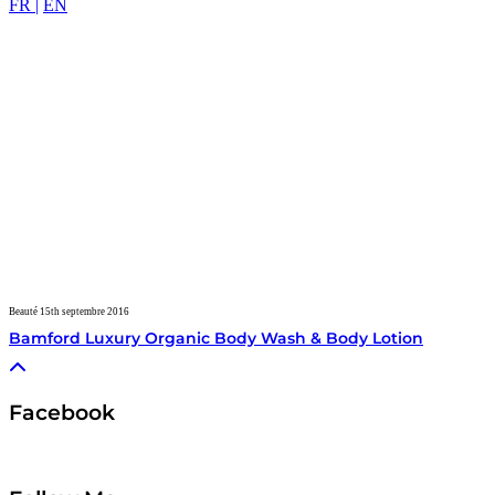
FR |
EN
Beauté
15th septembre 2016
Bamford Luxury Organic Body Wash & Body Lotion
Facebook