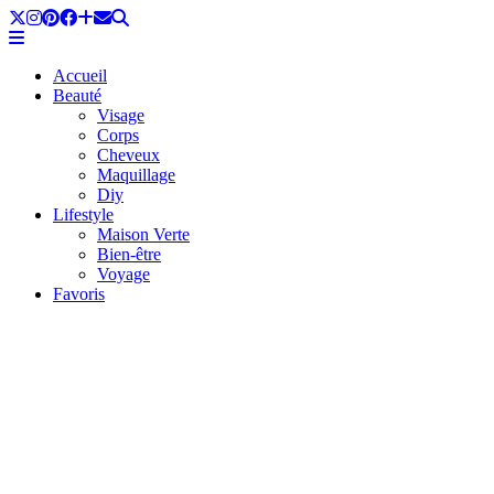
Accueil
Beauté
Visage
Corps
Cheveux
Maquillage
Diy
Lifestyle
Maison Verte
Bien-être
Voyage
Favoris