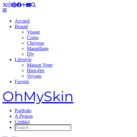
Accueil
Beauté
Visage
Corps
Cheveux
Maquillage
Diy
Lifestyle
Maison Verte
Bien-être
Voyage
Favoris
OhMySkin
Portfolio
A Propos
Contact