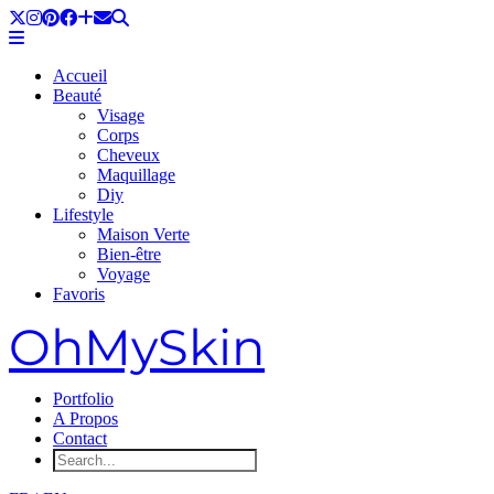
Accueil
Beauté
Visage
Corps
Cheveux
Maquillage
Diy
Lifestyle
Maison Verte
Bien-être
Voyage
Favoris
OhMySkin
Portfolio
A Propos
Contact