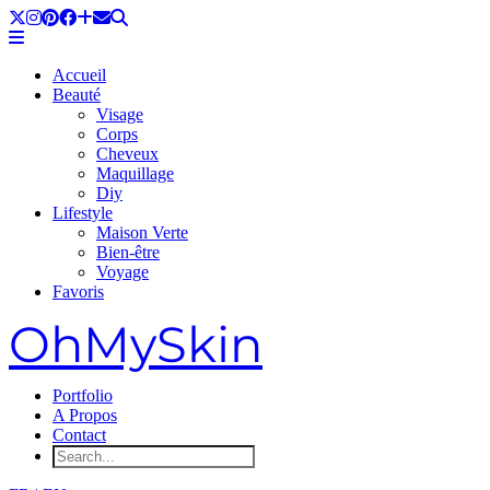
Accueil
Beauté
Visage
Corps
Cheveux
Maquillage
Diy
Lifestyle
Maison Verte
Bien-être
Voyage
Favoris
OhMySkin
Portfolio
A Propos
Contact