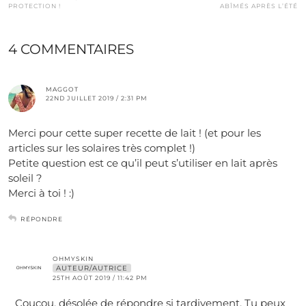
PROTECTION !
ABÎMÉS APRÈS L’ÉTÉ
4 COMMENTAIRES
MAGGOT
22ND JUILLET 2019 / 2:31 PM
Merci pour cette super recette de lait ! (et pour les
articles sur les solaires très complet !)
Petite question est ce qu’il peut s’utiliser en lait après
soleil ?
Merci à toi ! :)
RÉPONDRE
OHMYSKIN
AUTEUR/AUTRICE
25TH AOÛT 2019 / 11:42 PM
Coucou, désolée de répondre si tardivement. Tu peux