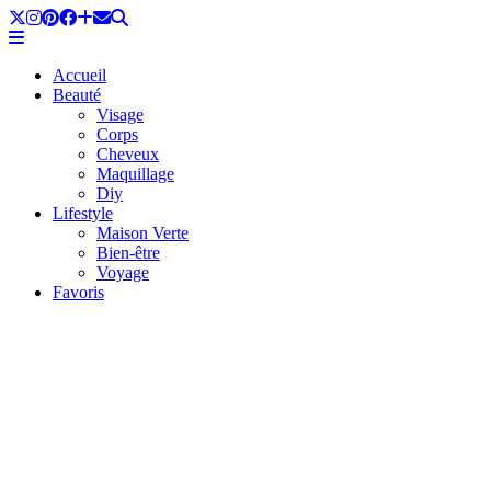
Accueil
Beauté
Visage
Corps
Cheveux
Maquillage
Diy
Lifestyle
Maison Verte
Bien-être
Voyage
Favoris