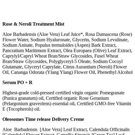
Rose & Neroli Treatment Mist
Aloe Barbadensis (Aloe Vera) Leaf Juice*, Rosa Damascena (Rose)
Flower Water, Sodium Hyaluronate, Glycerin, Sodium Levulinate,
Sodium Anisate, Populus tremuloides (Aspen) Bark Extract,
Pancratium Maritimum Extract, Olea Europaea (Olive) Leaf Extract,
Caprylyl/Capryl Wheat Bran/Straw Glycosides, Fusel Wheat
Bran/Straw Glycosides, Polyglyceryl-5 Oleate, Sodium Cocoyl
Glutamate, Glyceryl Caprylate, Citrus Aurantium (Neroli) Flower
Oil, Cananga Odorata (Ylang Ylang) Flower Oil, Phenethyl Alcohol
Serum PO + R
Highest-grade cold-pressed certified virgin organic Pomegranate
(Punica granatum) oil, Certified organic Rose Geranium
(Pelargonium graveolens) essential oil, Certified GMO-free Vitamin
E (Tocopherols) oil.
Oleosomes Time release Delivery Creme
Aloe Barbadensis [Aloe Vera] Leaf Extract, Calendula Officinalis
[Calendula] Flower Extract, Camellia Sinensis [Green Tea] Leaf