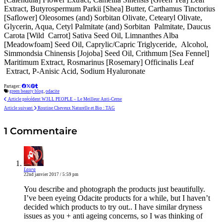
Extract, Butyrospermum Parkii [Shea] Butter, Carthamus Tinctorius
[Saflower] Oleosomes (and) Sorbitan Olivate, Cetearyl Olivate,
Glycerin, Aqua, Cetyl Palmitate (and) Sorbitan Palmitate, Daucus
Carota [Wild Carrot] Sativa Seed Oil, Limnanthes Alba
[Meadowfoam] Seed Oil, Caprylic/Capric Triglyceride, Alcohol,
Simmondsia Chinensis [Jojoba] Seed Oil, Crithmum [Sea Fennel]
Maritimum Extract, Rosmarinus [Rosemary] Officinalis Leaf
Extract, P-Anisic Acid, Sodium Hyaluronate
Partager:
green beauty blog
,
odacite
Article précédent
W3LL PEOPLE – Le Meilleur Anti-Cerne
Article suivant
Routine Cheveux Naturelle et Bio : TAG
1 Commentaire
Laura
22nd janvier 2017 / 5:59 pm
You describe and photograph the products just beautifully.
I’ve been eyeing Odacite products for a while, but I haven’t
decided which products to try out.. I have similar dryness
issues as you + anti ageing concerns, so I was thinking of