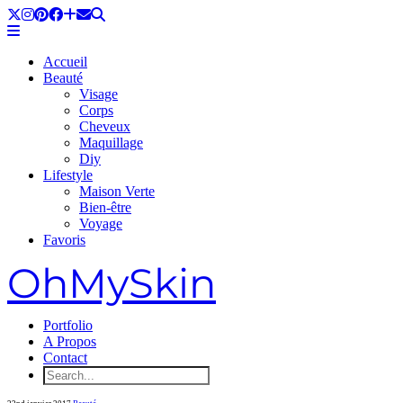
Accueil
Beauté
Visage
Corps
Cheveux
Maquillage
Diy
Lifestyle
Maison Verte
Bien-être
Voyage
Favoris
OhMySkin
Portfolio
A Propos
Contact