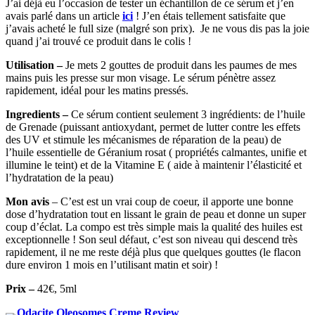
J’ai déjà eu l’occasion de tester un échantillon de ce sérum et j’en
avais parlé dans un article
ici
! J’en étais tellement satisfaite que
j’avais acheté le full size (malgré son prix). Je ne vous dis pas la joie
quand j’ai trouvé ce produit dans le colis !
Utilisation –
Je
mets 2 gouttes de produit dans les paumes de mes
mains puis les presse sur mon visage. Le sérum pénètre assez
rapide
ment,
idéal pour les matins pressés.
Ingredients –
Ce sérum contient seulement 3 ingrédients: de l’huile
de Grenade (puissant antioxydant, permet de lutter contre les effets
des UV et stimule les mécanismes de réparation de la peau) de
l’huile essentielle de Géranium rosat ( propriétés calmantes, unifie et
illumine le teint) et de la Vitamine E ( aide à maintenir l’élasticité et
l’hydratation de la peau)
Mon avis
–
C’est est un vrai coup de coeur, il apporte une bonne
dose d’hydratation tout en lissant le grain de peau et donne un super
coup d’éclat. La compo est très simple mais la qualité des huiles est
exceptionnelle ! Son seul défaut, c’est son niveau qui descend très
rapidement, il ne me reste déjà plus que quelques gouttes (le flacon
dure environ 1 mois en l’utilisant matin et soir) !
Prix –
42€, 5ml