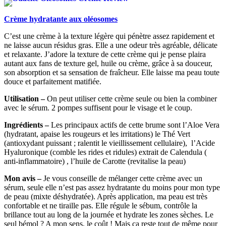
Crème hydratante aux oléosomes
C’est une crème à la texture légère qui pénètre assez rapidement et
ne laisse aucun résidus gras. Elle a une odeur très agréable, délicate
et relaxante. J’adore la texture de cette crème qui je pense plaira
autant aux fans de texture gel, huile ou crème, grâce à sa douceur,
son absorption et sa sensation de fraîcheur. Elle laisse ma peau toute
douce et parfaitement matifiée.
Utilisation –
On peut utiliser cette crème seule ou bien la combiner
avec le sérum. 2 pompes suffisent pour le visage et le coup.
Ingrédients –
Les principaux actifs de cette brume sont
l’
Aloe Vera
(hydratant, apaise les rougeurs et les irritations) le Thé Vert
(antioxydant puissant ; ralentit le vieillissement cellulaire), l’Acide
Hyaluronique (comble les rides et ridules) extrait de Calendula (
anti-inflammatoire) , l’huile de Carotte (revitalise la peau)
Mon avis –
Je vous conseille de mélanger cette crème avec un
sérum, seule elle n’est pas assez hydratante du moins pour mon type
de peau (mixte déshydratée).
Après application, ma peau est très
confortable et ne tiraille pas. Elle régule le sébum, contrôle la
brillance tout au long de la journée et hydrate les zones sèches. Le
seul bémol ? A mon sens, le coût ! Mais ça reste tout de même pour