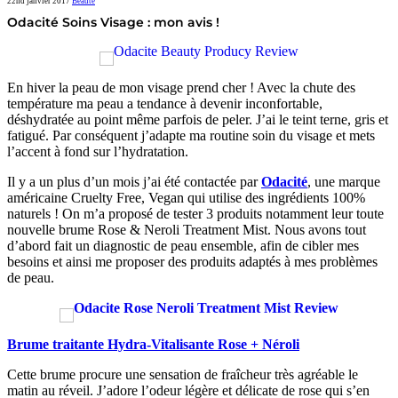
22nd janvier 2017
Beauté
Odacité Soins Visage : mon avis !
En hiver la peau de mon visage prend cher !
Avec la chute des
température ma peau a tendance à devenir inconfortable,
déshydratée au point même parfois de peler. J’ai le teint terne, gris et
fatigué. Par conséquent j’adapte ma routine soin du visage et mets
l’accent à fond sur l’hydratation.
Il y a un plus d’un mois j’ai été contactée par
Odacité
, une marque
américaine
Cruelty Free, Vegan qui utilise des ingrédients 100%
naturels ! On m’a proposé de tester 3 produits notamment leur toute
nouvelle brume
Rose & Neroli Treatment Mist
. Nous avons tout
d’abord fait un diagnostic de peau ensemble, afin
de cibler mes
besoins et ainsi me proposer des produits adaptés à mes problèmes
de peau.
Brume traitante Hydra-Vitalisante Rose + Néroli
Cette brume procure une sensation de fraîcheur très agréable le
matin au réveil. J’adore l’odeur légère et délicate de rose qui s’en