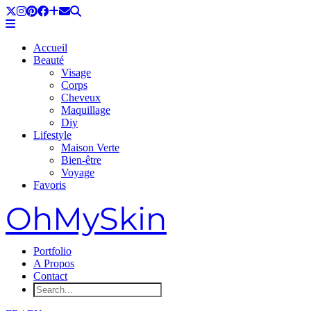
Accueil
Beauté
Visage
Corps
Cheveux
Maquillage
Diy
Lifestyle
Maison Verte
Bien-être
Voyage
Favoris
OhMySkin
Portfolio
A Propos
Contact