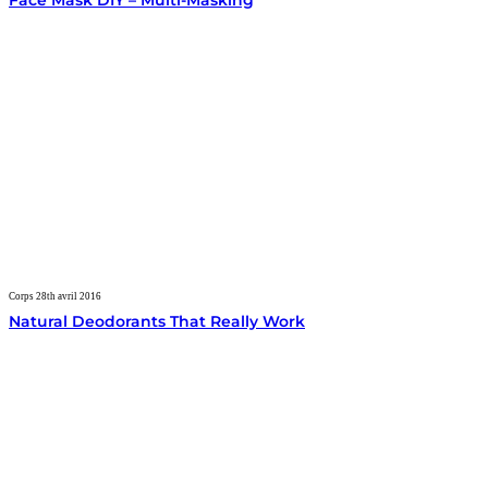
Face Mask DIY – Multi-Masking
Corps
28th avril 2016
Natural Deodorants That Really Work