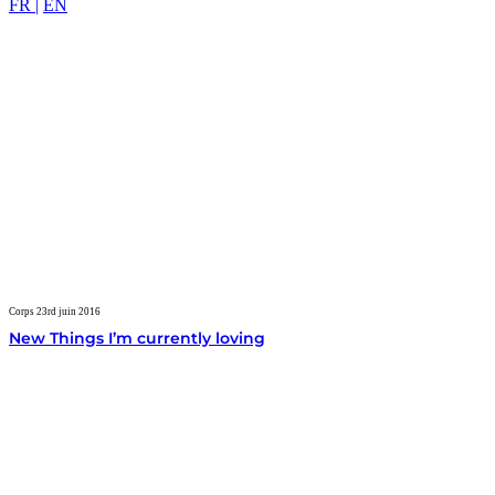
FR |
EN
Corps
23rd juin 2016
New Things I’m currently loving