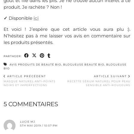
goût et file dans les plis. Je ne trouve aucun intérêt à ce
produit. Je rachète ? Non !
✓
Disponible
ici
Et voici ! J’espère que cet article vous aura plu :).
N’hésitez pas à me laisser vos avis en commentaire sur
les produits présentés.
PARTAGER:
AVIS PRODUITS DE BEAUTÉ BIO
,
BLOGUEUSE BEAUTÉ BIO
,
BLOGUEUSE
BIO
ARTICLE PRÉCÉDENT
ARTICLE SUIVANT
MASQUE NATUREL ANTI-POINTS
RECETTE SÉRUM NATUREL POUR PEAU
NOIRS ET IMPERFECTIONS
SENSIBLE ANTI-ROUGEURS
5 COMMENTAIRES
LUCIE MJ
5TH MAI 2019 / 10:57 PM