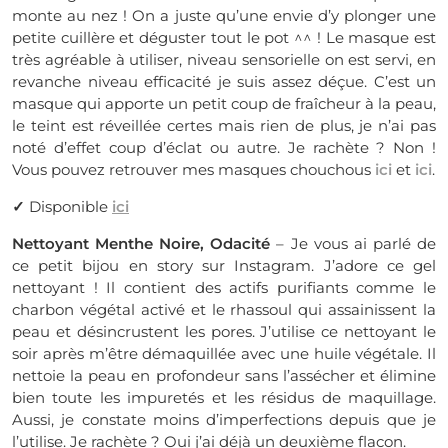
monte au nez ! On a juste qu’une envie d’y plonger une
petite cuillère et déguster tout le pot ^^ ! Le masque est
très agréable à utiliser, niveau sensorielle on est servi, en
revanche niveau efficacité je suis assez déçue. C’est un
masque qui apporte un petit coup de fraîcheur à la peau,
le teint est réveillée certes mais rien de plus, je n’ai pas
noté d’effet coup d’éclat ou autre. Je rachète ? Non !
Vous pouvez retrouver mes masques chouchous
ici
et
ici
.
✓
Disponible
ici
Nettoyant Menthe Noire, Odacité
– Je vous ai parlé de
ce petit bijou en story sur Instagram. J’adore ce gel
nettoyant ! Il contient des actifs purifiants comme le
charbon végétal activé et le rhassoul qui assainissent la
peau et désincrustent les pores. J’utilise ce nettoyant le
soir après m’être démaquillée avec une huile végétale. Il
nettoie la peau en profondeur sans l’assécher et élimine
bien toute les impuretés et les résidus de maquillage.
Aussi, je constate moins d’imperfections depuis que je
l’utilise. Je rachète ? Oui j’ai déjà un deuxième flacon.