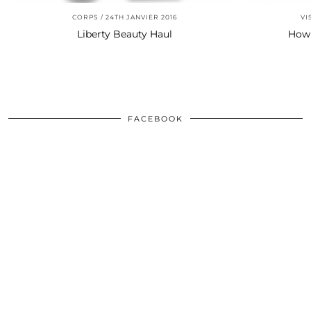
CORPS
24TH JANVIER 2016
VI
Liberty Beauty Haul
How 
FACEBOOK