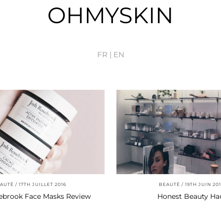
OHMYSKIN
FR |
EN
AUTÉ
17TH JUILLET 2016
BEAUTÉ
19TH JUIN 20
ebrook Face Masks Review
Honest Beauty Ha