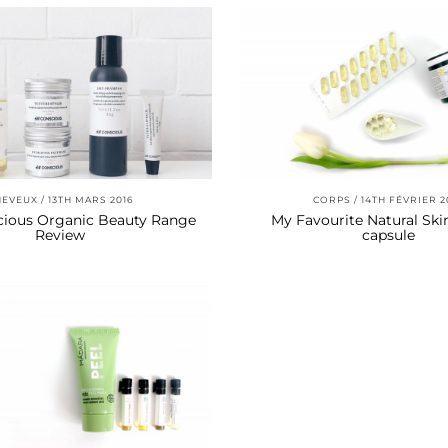
HEVEUX
13TH MARS 2016
CORPS
14TH FÉVRIER 2
ious Organic Beauty Range
My Favourite Natural Ski
Review
capsule