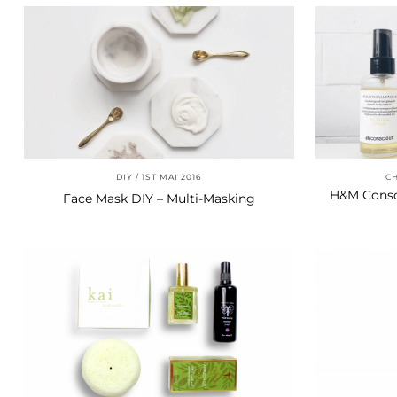
DIY
1ST MAI 2016
C
H&M Consc
Face Mask DIY – Multi-Masking